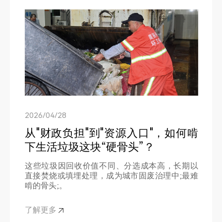
2026/04/28
2026/08/04
从"财政负担"到"资源入口"，如何啃
出货海外！青绿方案定义东南亚固
下生活垃圾这块“硬骨头”？
废资源化新标杆
2026/07/15
这些垃圾因回收价值不同、分选成本高，长期以
四千海拔绿色工程｜青绿环境一站
直接焚烧或填埋处理，成为城市固废治理中;最难
随着全球循环经济发展加速以及绿色供应链建设
啃的骨头;。
持续推进，海外市场对固废资源化处理能力提出
式固废分选整套方案进入投产倒计
了更高要求
时
了解更多
了解更多