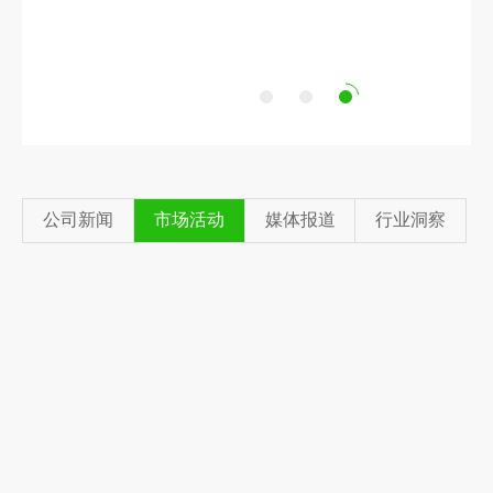
日前，由青绿环境承建的甘肃玉树低值生活垃圾
分选项目即将完成设备安装与调试工作，项目落
地进入最后阶段
公司新闻
市场活动
媒体报道
行业洞察