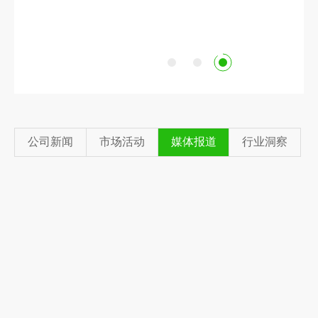
日前，由青绿环境承建的甘肃玉树低值生活垃圾
分选项目即将完成设备安装与调试工作，项目落
地进入最后阶段
公司新闻
市场活动
媒体报道
行业洞察