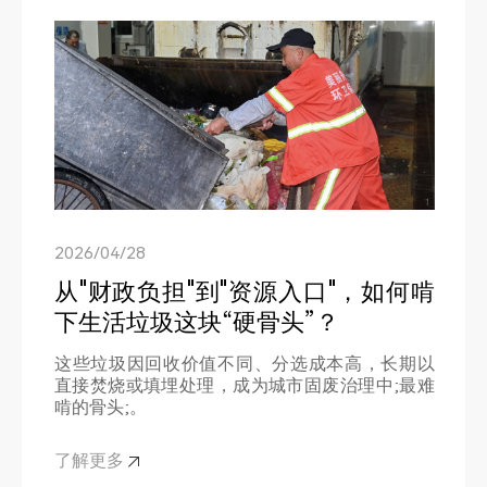
2026/04/28
2026/08/04
从"财政负担"到"资源入口"，如何啃
出货海外！青绿方案定义东南亚固
下生活垃圾这块“硬骨头”？
废资源化新标杆
2026/07/15
这些垃圾因回收价值不同、分选成本高，长期以
四千海拔绿色工程｜青绿环境一站
直接焚烧或填埋处理，成为城市固废治理中;最难
随着全球循环经济发展加速以及绿色供应链建设
啃的骨头;。
持续推进，海外市场对固废资源化处理能力提出
式固废分选整套方案进入投产倒计
了更高要求
时
了解更多
了解更多