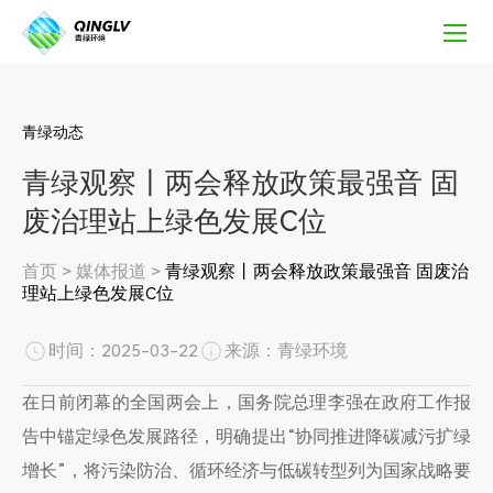
青
绿
观
察
丨
两
青绿动态
会
青绿观察丨两会释放政策最强音 固
释
放
废治理站上绿色发展C位
政
策
首页
>
媒体报道
>
青绿观察丨两会释放政策最强音 固废治
最
理站上绿色发展C位
强
音
固
时间：2025-03-22
来源：青绿环境
废
治
在日前闭幕的全国两会上，国务院总理李强在政府工作报
理
告中锚定绿色发展路径，明确提出“协同推进降碳减污扩绿
站
增长”，将污染防治、循环经济与低碳转型列为国家战略要
上